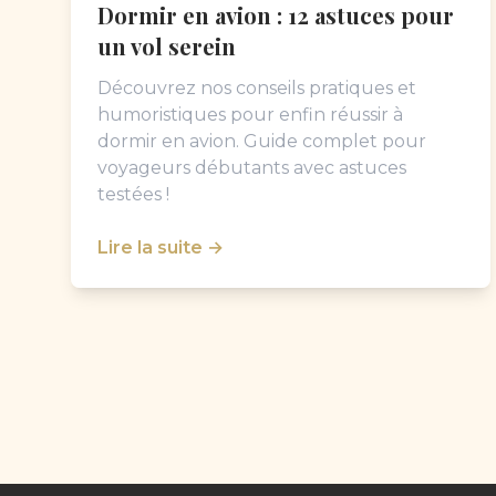
Dormir en avion : 12 astuces pour
un vol serein
Découvrez nos conseils pratiques et
humoristiques pour enfin réussir à
dormir en avion. Guide complet pour
voyageurs débutants avec astuces
testées !
Lire la suite →