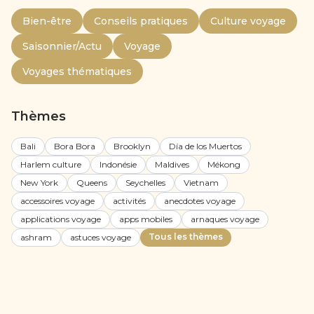
Bien-être
Conseils pratiques
Culture voyage
Saisonnier/Actu
Voyage
Voyages thématiques
Thèmes
Bali
Bora Bora
Brooklyn
Día de los Muertos
Harlem culture
Indonésie
Maldives
Mékong
New York
Queens
Seychelles
Vietnam
accessoires voyage
activités
anecdotes voyage
applications voyage
apps mobiles
arnaques voyage
Tous les thèmes
ashram
astuces voyage