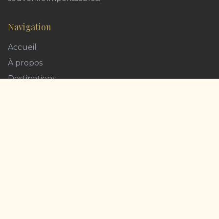
Navigation
Accueil
À propos
Destinations
Blog
Outils Voyage
Contact
Informations
Mentions légales & CGU
FAQ - Questions fréquentes
Nous contacter