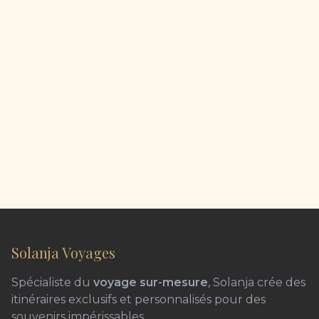
Solanja Voyages
Spécialiste du
voyage sur-mesure
, Solanja crée des
itinéraires exclusifs et personnalisés pour des
souvenirs impérissables.